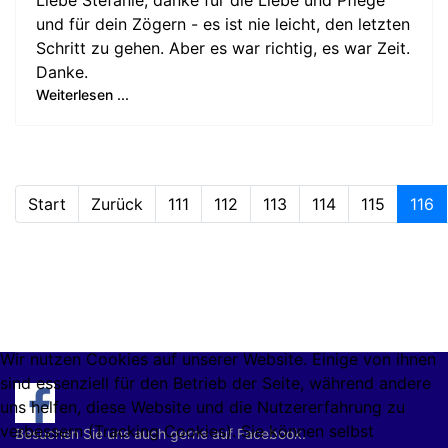
Liebe Stefanie, danke für die Liebe und Pflege
und für dein Zögern - es ist nie leicht, den letzten
Schritt zu gehen. Aber es war richtig, es war Zeit.
Danke.
Weiterlesen ...
Start
Zurück
111
112
113
114
115
116
Wir nutzen Cookies auf unserer Website. Einige von ihnen
sind essenziell für den Betrieb der Seite, während andere
uns helfen, diese Website und die Nutzererfahrung zu
verbessern (Tracking Cookies). Sie können selbst
Besuchen Sie uns auch gerne auf Facebook.