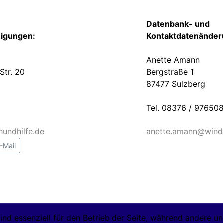
Datenbank- und
igungen:
Kontaktdatenänder
Anette Amann
Str. 20
Bergstraße 1
87477 Sulzberg
1
Tel. 08376 / 97650
undhilfe.de
anette.amann@windh
-Mail
ind essenziell für den Betrieb der Seite, während andere u