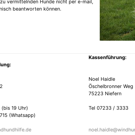
zu vermittelnden Hunde nicht per e-mail,
onisch beantworten können.
Kassenführung:
lung:
Noel Haidle
/2
Öschelbronner Weg 
75223 Niefern
 (bis 19 Uhr)
Tel 07233 / 3333
3715 (Whatsapp)
dhundhilfe.de
noel.haidle@windhun