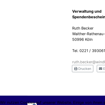
Verwaltung und
Spendenbeschein
Ruth Becker
Walther-Rathenau-
50996 Köln
Tel. 0221 / 39306
ruth.becker@windh
Drucken
E
Wir nutzen Cookies auf unserer Website. Einige von ihnen s