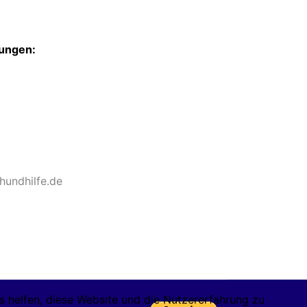
ungen:
8
undhilfe.de
ns helfen, diese Website und die Nutzererfahrung zu