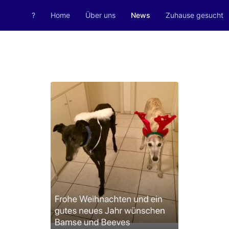
?
Home
Über uns
News
Zuhause gesucht